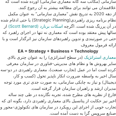
سازمانی (مکاتب سه گانه معماری سازمانی) آورده شده است که
علاقمندان می توانند برای مطالعه بیشتر به آن رجوع کنند.
از دهه 2020 به تدریج نقش “معماری سازمانی” به عنوان مکمل
نظام برنامه ریزی راهبردی(Strategic Planning) یا حتی ادغام شده
در آن پررنگ شده است. اگرچه
اسکات برنارد (Scott Bernard)
از
سالها پیش معتقد بوده است که معماری نه تنها در اجرای راهبرد که
حتی در صورتبندی و تدوین راهبردهای سازمان نیز اثرگذار است و با
ارائه فرمول معروف
EA = Strategy + Business + Technology
معماری استراتژیک
(در سطح استراتژی) را به عنوان چتری بالای
سایر بهروش ها و نظام های مدیریتی-فناوری در سازمان معرفی
کرده است اما در عمل (تجارب صنعت)، معماری راهبردی در دو-سه
سال اخیر به واسطه ضرورت انکار ناپذیر تحول (کسب و کار،
دیجیتال) و نیاز به چابکی سازمانی، به صورت جدی تری مورد توجه
مدیران ارشد و راهبران سازمان قرار گرفته است.
فارغ از نظریه های مطرح شده، تجربه نگارنده در طی چند ساله
اخیر نیز حکایت از پتانسیل بالای معماری راهبردی دارد، بگونه ای که
تجارب خوبی از اجرای این رویکرد در سازمان های تکنولوژی-محور و
صنایع سرویس گرا به دست آمده است.